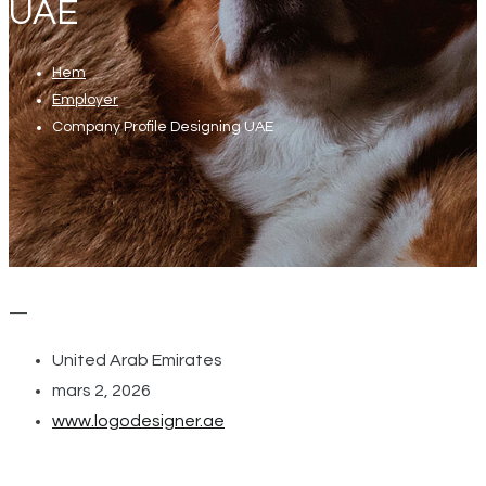
UAE
Hem
Employer
Company Profile Designing UAE
—
United Arab Emirates
mars 2, 2026
www.logodesigner.ae