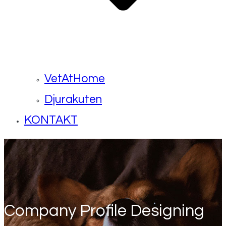
VetAtHome
Djurakuten
KONTAKT
Company Profile Designing