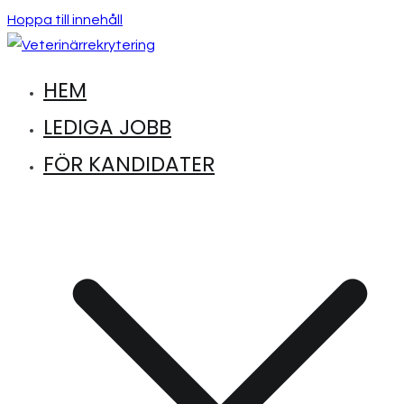
Hoppa till innehåll
HEM
Hitta lediga jobb inom djursjukvård
Veterinärrekrytering
LEDIGA JOBB
FÖR KANDIDATER