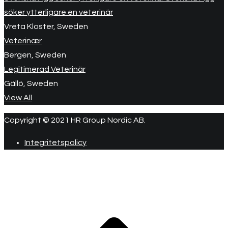
söker ytterligare en veterinär
Vreta Kloster, Sweden
Veterinær
Bergen, Sweden
Legitimerad Veterinär
Gällö, Sweden
View All
Copyright © 2021 HR Group Nordic AB.
Integritetspolicy