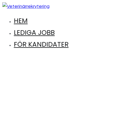
Hoppa
till
HEM
Hitta lediga jobb inom djursjukvård
Veterinärrekrytering
innehåll
LEDIGA JOBB
FÖR KANDIDATER