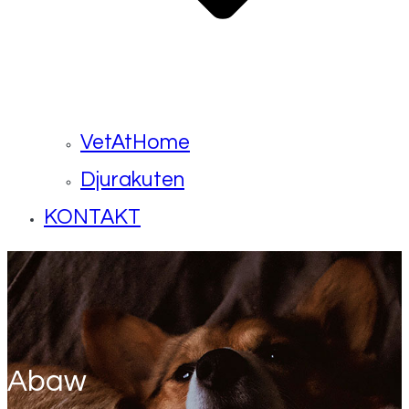
VetAtHome
Djurakuten
KONTAKT
Abaw