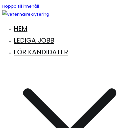
Hoppa till innehåll
HEM
Hitta lediga jobb inom djursjukvård
Veterinärrekrytering
LEDIGA JOBB
FÖR KANDIDATER