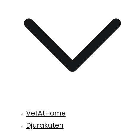
VetAtHome
Djurakuten