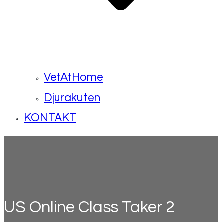
VetAtHome
Djurakuten
KONTAKT
US Online Class Taker 2