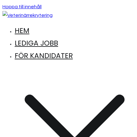
Hoppa till innehåll
HEM
Hitta lediga jobb inom djursjukvård
Veterinärrekrytering
LEDIGA JOBB
FÖR KANDIDATER