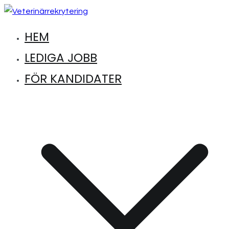
Hoppa
till
HEM
Hitta lediga jobb inom djursjukvård
Veterinärrekrytering
innehåll
LEDIGA JOBB
FÖR KANDIDATER