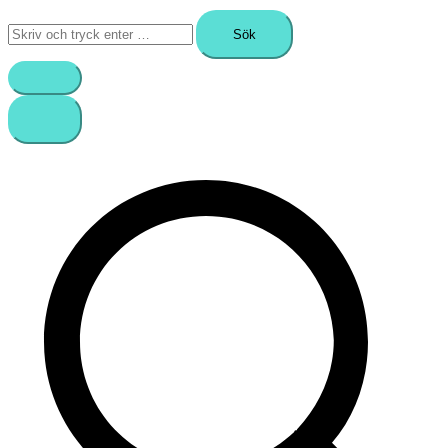
Sök
efter: