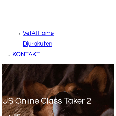
VetAtHome
Djurakuten
KONTAKT
US Online Class Taker 2
Hem