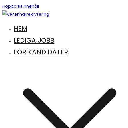
Hoppa till innehåll
HEM
Hitta lediga jobb inom djursjukvård
Veterinärrekrytering
LEDIGA JOBB
FÖR KANDIDATER