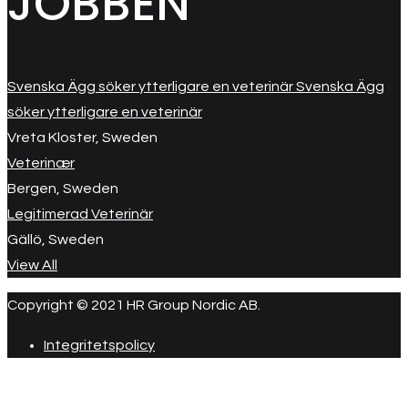
JOBBEN
Svenska Ägg söker ytterligare en veterinär Svenska Ägg
söker ytterligare en veterinär
Vreta Kloster, Sweden
Veterinær
Bergen, Sweden
Legitimerad Veterinär
Gällö, Sweden
View All
Copyright © 2021 HR Group Nordic AB.
Integritetspolicy