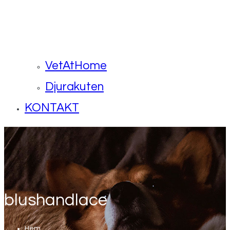
VetAtHome
Djurakuten
KONTAKT
blushandlace
Hem