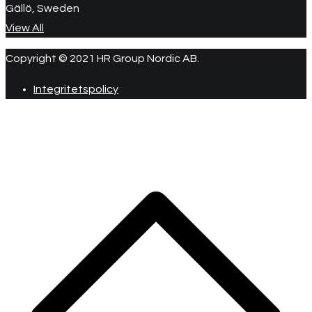
Gällö, Sweden
View All
Copyright © 2021 HR Group Nordic AB.
Integritetspolicy
R
ti