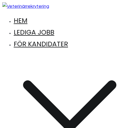
Hoppa
till
HEM
Hitta lediga jobb inom djursjukvård
Veterinärrekrytering
innehåll
LEDIGA JOBB
FÖR KANDIDATER