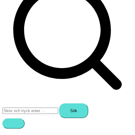
Sök
efter: