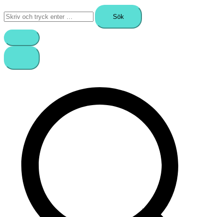
Sök
efter: