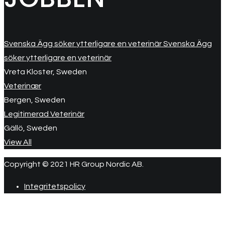
Svenska Ägg söker ytterligare en veterinär Svenska Ägg
söker ytterligare en veterinär
Vreta Kloster, Sweden
Veterinær
Bergen, Sweden
Legitimerad Veterinär
Gällö, Sweden
View All
Copyright © 2021 HR Group Nordic AB.
Integritetspolicy
R
ti