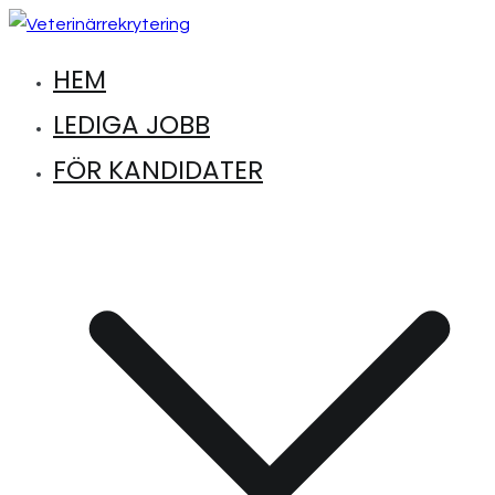
Hoppa
till
HEM
Hitta lediga jobb inom djursjukvård
Veterinärrekrytering
innehåll
LEDIGA JOBB
FÖR KANDIDATER