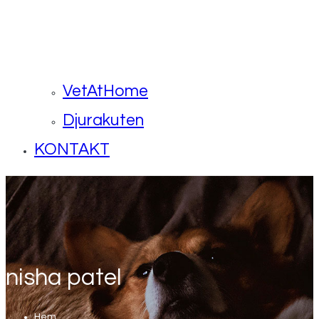
VetAtHome
Djurakuten
KONTAKT
nisha patel
Hem