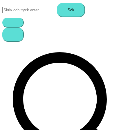
Sök
efter: