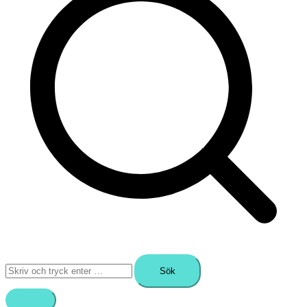
Sök
efter: