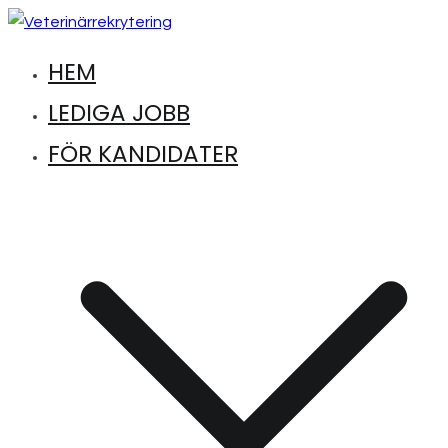
Hoppa
till
HEM
Hitta lediga jobb inom djursjukvård
Veterinärrekrytering
innehåll
LEDIGA JOBB
FÖR KANDIDATER