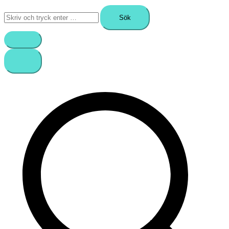
Sök
efter: