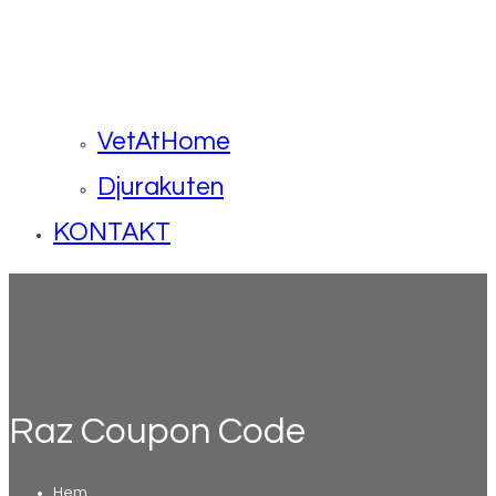
VetAtHome
Djurakuten
KONTAKT
Raz Coupon Code
Hem