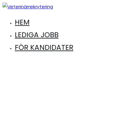
Hoppa
till
HEM
Hitta lediga jobb inom djursjukvård
Veterinärrekrytering
innehåll
LEDIGA JOBB
FÖR KANDIDATER