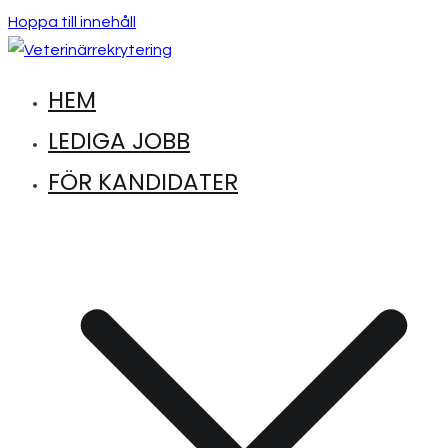
Hoppa till innehåll
HEM
Hitta lediga jobb inom djursjukvård
Veterinärrekrytering
LEDIGA JOBB
FÖR KANDIDATER