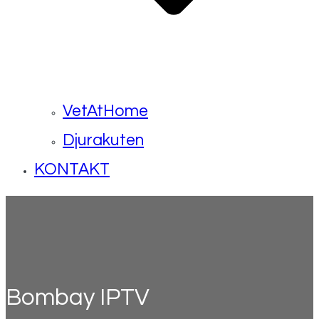
VetAtHome
Djurakuten
KONTAKT
Bombay IPTV