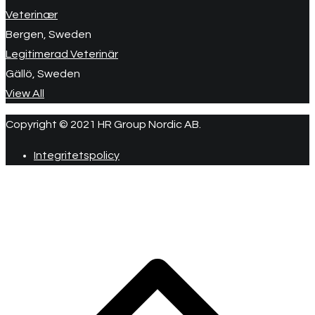
Veterinær
Bergen, Sweden
Legitimerad Veterinär
Gällö, Sweden
View All
Copyright © 2021 HR Group Nordic AB.
Integritetspolicy
R
ti