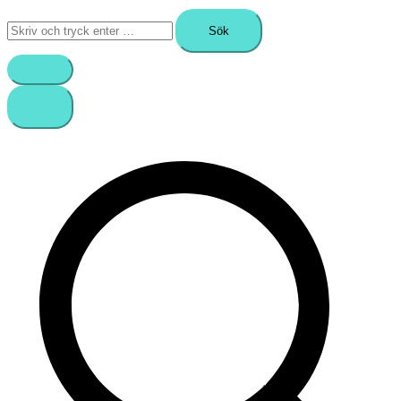
Sök
efter: