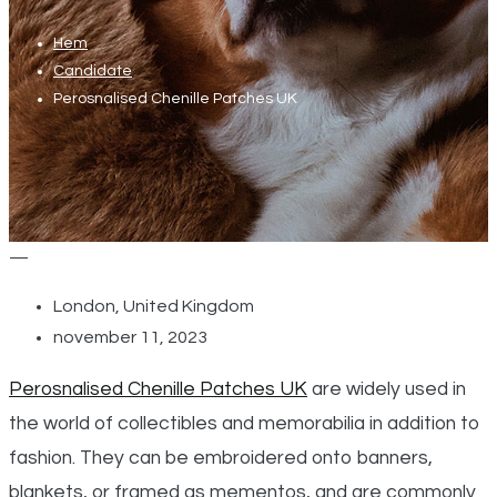
Hem
Candidate
Perosnalised Chenille Patches UK
—
London, United Kingdom
november 11, 2023
Perosnalised Chenille Patches UK
are
widely
used
in
the
world
of
collectibles
and
memorabilia
in
addition
to
fashion.
They
can
be
embroidered
onto
banners,
blankets,
or
framed
as
mementos,
and
are
commonly