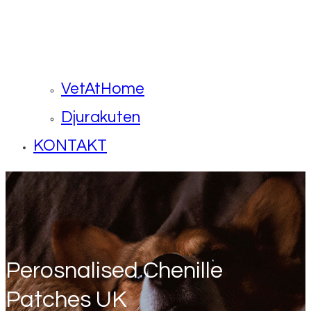
VetAtHome
Djurakuten
KONTAKT
Perosnalised Chenille
Patches UK