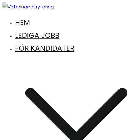
Hoppa
till
HEM
Hitta lediga jobb inom djursjukvård
Veterinärrekrytering
innehåll
LEDIGA JOBB
FÖR KANDIDATER