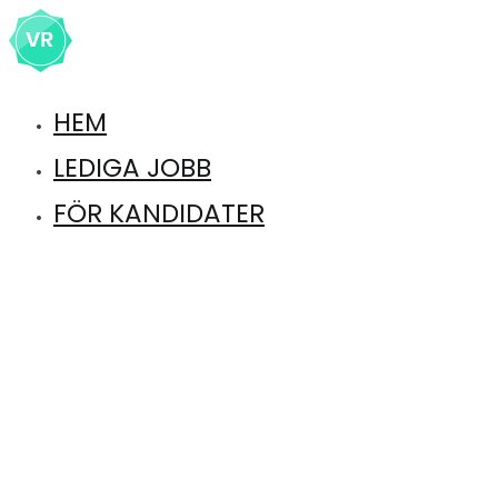
Hoppa
till
innehåll
HEM
Hitta lediga jobb inom djursjukvård
Veterinärrekrytering
LEDIGA JOBB
FÖR KANDIDATER