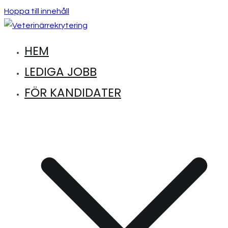
Hoppa till innehåll
HEM
Hitta lediga jobb inom djursjukvård
Veterinärrekrytering
LEDIGA JOBB
FÖR KANDIDATER