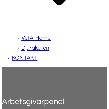
VetAtHome
Djurakuten
KONTAKT
Arbetsgivarpanel