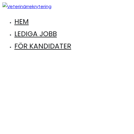
Hoppa
till
HEM
Hitta lediga jobb inom djursjukvård
Veterinärrekrytering
innehåll
LEDIGA JOBB
FÖR KANDIDATER