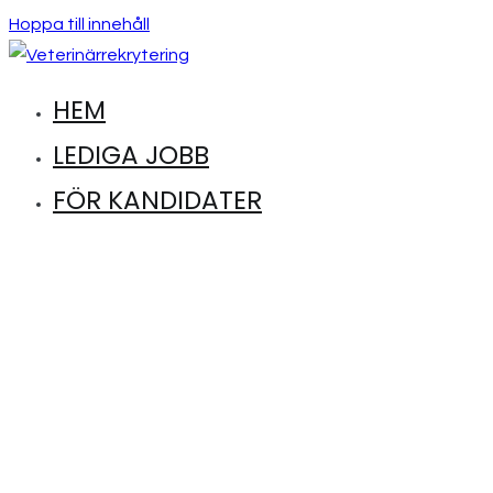
Hoppa till innehåll
HEM
Hitta lediga jobb inom djursjukvård
Veterinärrekrytering
LEDIGA JOBB
FÖR KANDIDATER