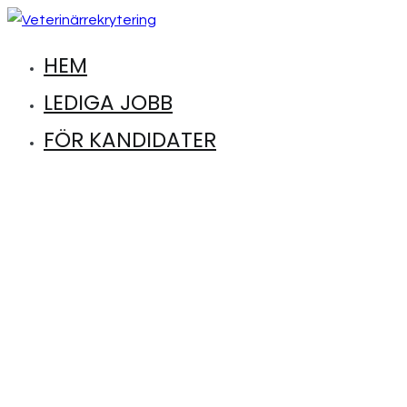
Hoppa
till
HEM
Hitta lediga jobb inom djursjukvård
Veterinärrekrytering
innehåll
LEDIGA JOBB
FÖR KANDIDATER