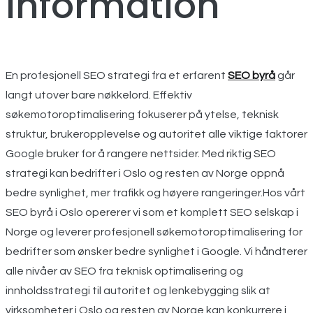
Information
En profesjonell SEO strategi fra et erfarent
SEO byrå
går
langt utover bare nøkkelord. Effektiv
søkemotoroptimalisering fokuserer på ytelse, teknisk
struktur, brukeropplevelse og autoritet alle viktige faktorer
Google bruker for å rangere nettsider. Med riktig SEO
strategi kan bedrifter i Oslo og resten av Norge oppnå
bedre synlighet, mer trafikk og høyere rangeringer.Hos vårt
SEO byrå i Oslo opererer vi som et komplett SEO selskap i
Norge og leverer profesjonell søkemotoroptimalisering for
bedrifter som ønsker bedre synlighet i Google. Vi håndterer
alle nivåer av SEO fra teknisk optimalisering og
innholdsstrategi til autoritet og lenkebygging slik at
virksomheter i Oslo og resten av Norge kan konkurrere i