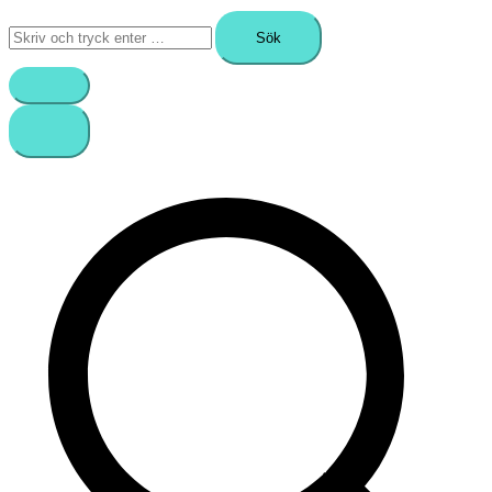
Sök
efter: