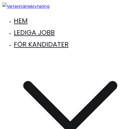
Hoppa
till
HEM
Hitta lediga jobb inom djursjukvård
Veterinärrekrytering
innehåll
LEDIGA JOBB
FÖR KANDIDATER