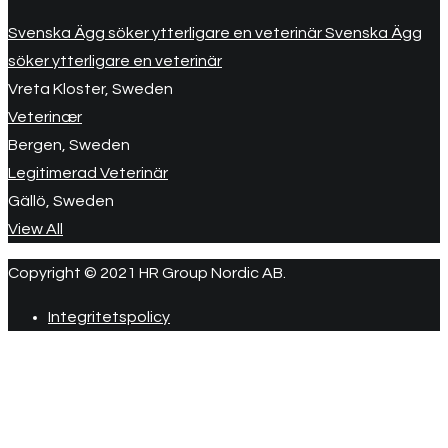
Svenska Ägg söker ytterligare en veterinär Svenska Ägg
söker ytterligare en veterinär
Vreta Kloster, Sweden
Veterinær
Bergen, Sweden
Legitimerad Veterinär
Gällö, Sweden
View All
Copyright © 2021 HR Group Nordic AB.
Integritetspolicy
R
ti