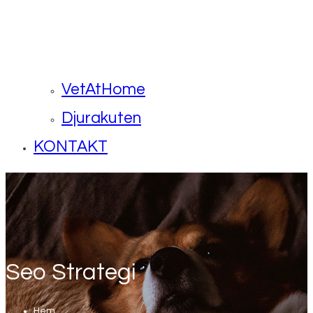
VetAtHome
Djurakuten
KONTAKT
Seo Strategi
Hem