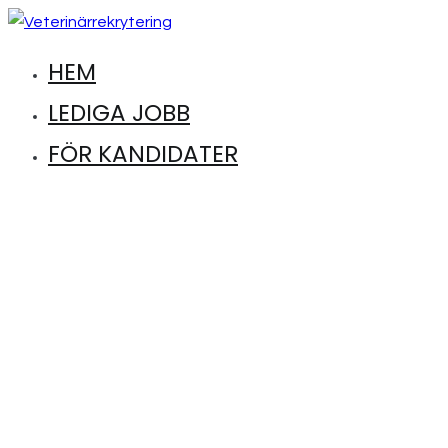
Hoppa
till
HEM
Hitta lediga jobb inom djursjukvård
Veterinärrekrytering
innehåll
LEDIGA JOBB
FÖR KANDIDATER