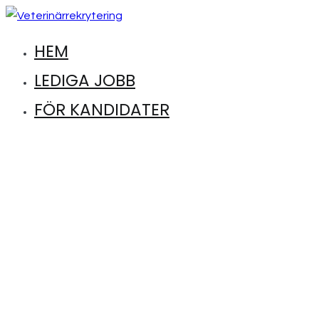
Hoppa
till
HEM
Hitta lediga jobb inom djursjukvård
Veterinärrekrytering
innehåll
LEDIGA JOBB
FÖR KANDIDATER