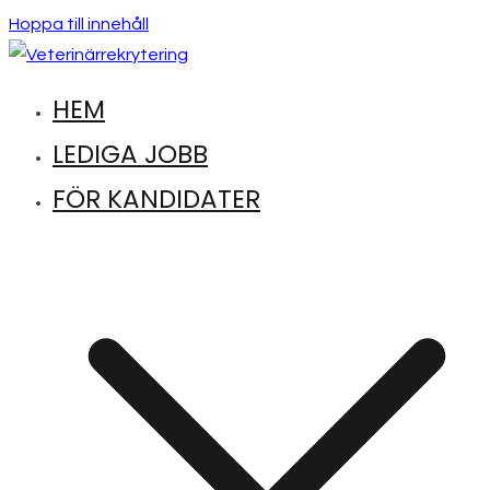
Hoppa till innehåll
HEM
Hitta lediga jobb inom djursjukvård
Veterinärrekrytering
LEDIGA JOBB
FÖR KANDIDATER