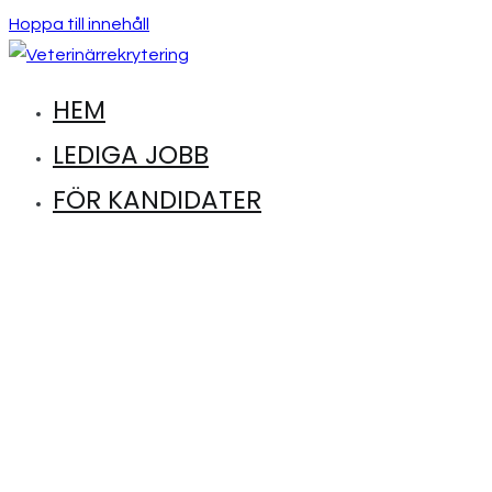
Hoppa till innehåll
HEM
Hitta lediga jobb inom djursjukvård
Veterinärrekrytering
LEDIGA JOBB
FÖR KANDIDATER