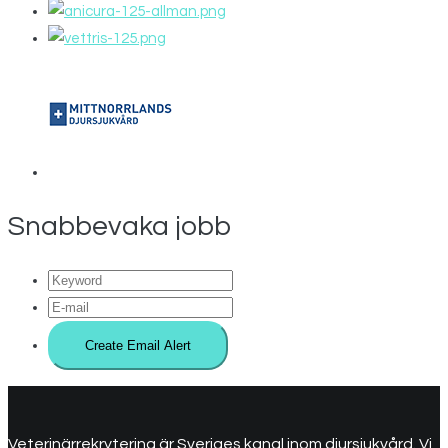
Snabbevaka jobb
Veterinärrekrytering är Sveriges kanal inom djursjukvård. Vi