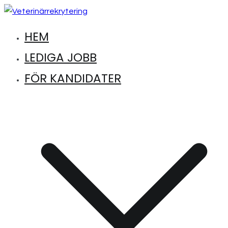
Hoppa
till
HEM
Hitta lediga jobb inom djursjukvård
Veterinärrekrytering
innehåll
LEDIGA JOBB
FÖR KANDIDATER