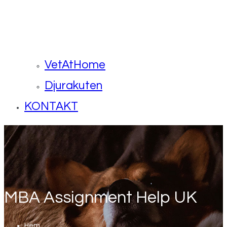
VetAtHome
Djurakuten
KONTAKT
MBA Assignment Help UK
Hem