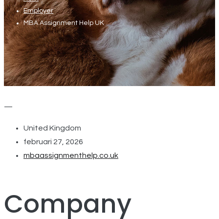
Employer
MBA Assignment Help UK
—
United Kingdom
februari 27, 2026
mbaassignmenthelp.co.uk
Company