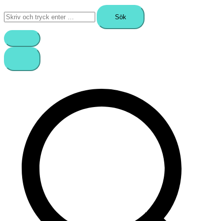
Sök
efter: