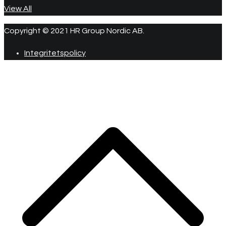
View All
Copyright © 2021 HR Group Nordic AB.
Integritetspolicy
R
ti