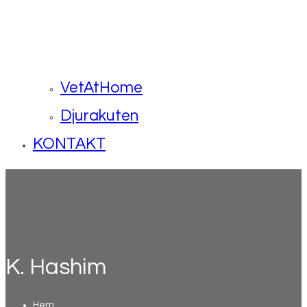
VetAtHome
Djurakuten
KONTAKT
K. Hashim
Hem