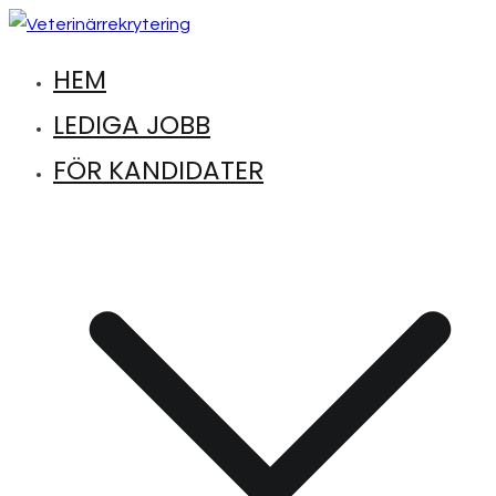
Hoppa
till
HEM
Hitta lediga jobb inom djursjukvård
Veterinärrekrytering
innehåll
LEDIGA JOBB
FÖR KANDIDATER