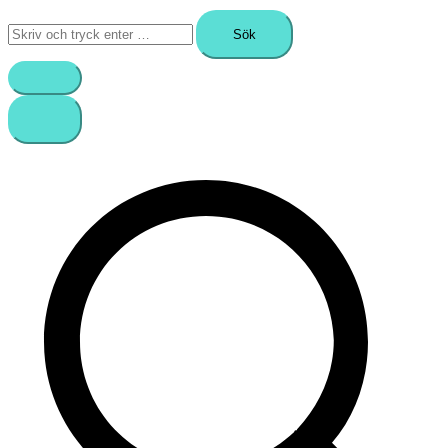
Sök
efter: