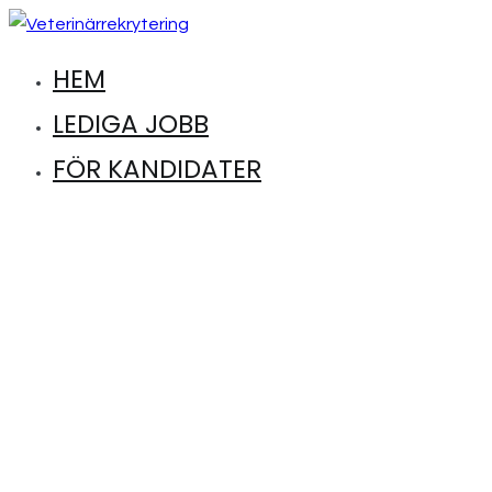
Hoppa
till
HEM
Hitta lediga jobb inom djursjukvård
Veterinärrekrytering
innehåll
LEDIGA JOBB
FÖR KANDIDATER