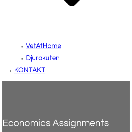
VetAtHome
Djurakuten
KONTAKT
Economics Assignments