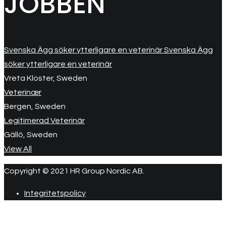
JOBBEN
Svenska Ägg söker ytterligare en veterinär Svenska Ägg
söker ytterligare en veterinär
Vreta Kloster, Sweden
Veterinær
Bergen, Sweden
Legitimerad Veterinär
Gällö, Sweden
View All
Copyright © 2021 HR Group Nordic AB.
Integritetspolicy