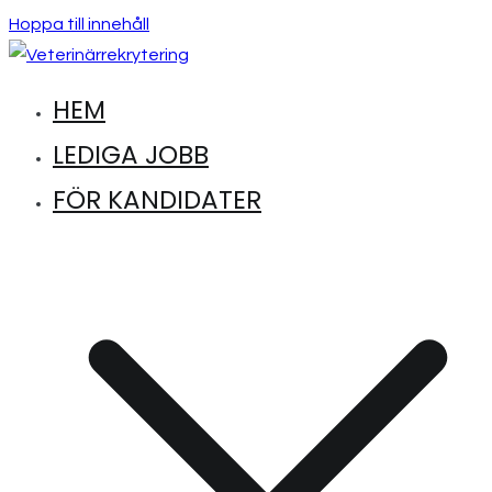
Hoppa till innehåll
HEM
Hitta lediga jobb inom djursjukvård
Veterinärrekrytering
LEDIGA JOBB
FÖR KANDIDATER