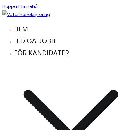
Hoppa till innehåll
HEM
Hitta lediga jobb inom djursjukvård
Veterinärrekrytering
LEDIGA JOBB
FÖR KANDIDATER