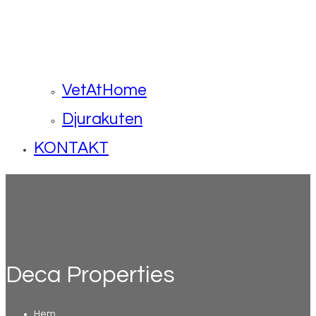
VetAtHome
Djurakuten
KONTAKT
Deca Properties
Hem