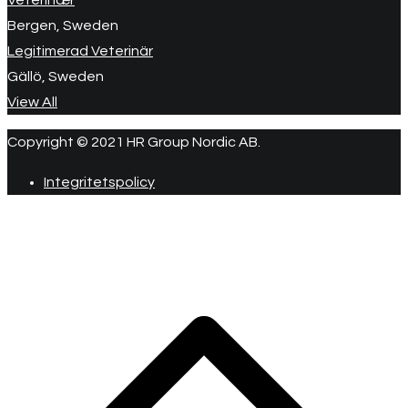
Veterinær
Bergen, Sweden
Legitimerad Veterinär
Gällö, Sweden
View All
Copyright © 2021 HR Group Nordic AB.
Integritetspolicy
R
ti