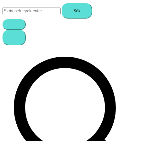
Sök
efter: