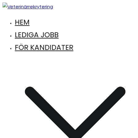
Hoppa
till
HEM
Hitta lediga jobb inom djursjukvård
Veterinärrekrytering
innehåll
LEDIGA JOBB
FÖR KANDIDATER