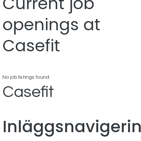
Current job
openings at
Casefit
No job listings found.
Casefit
Inläggsnavigeri