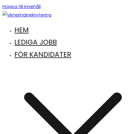
Hoppa till innehåll
HEM
Hitta lediga jobb inom djursjukvård
Veterinärrekrytering
LEDIGA JOBB
FÖR KANDIDATER