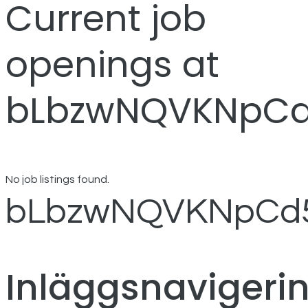
Current job
openings at
bLbzwNQVKNpC
No job listings found.
bLbzwNQVKNpCd
Inläggsnavigeri