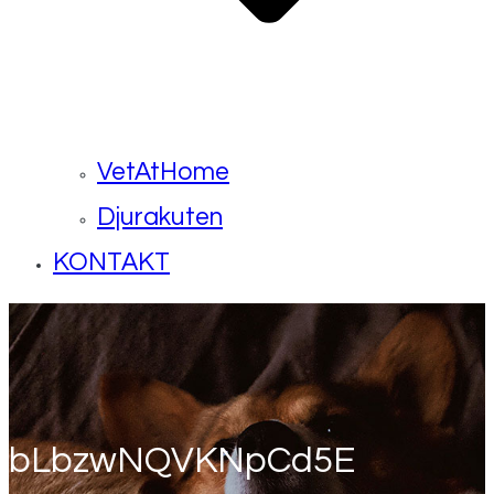
VetAtHome
Djurakuten
KONTAKT
bLbzwNQVKNpCd5E