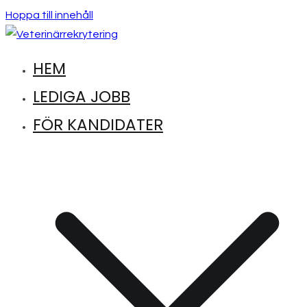
Hoppa till innehåll
HEM
Hitta lediga jobb inom djursjukvård
Veterinärrekrytering
LEDIGA JOBB
FÖR KANDIDATER