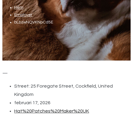
Hem
Employer
bLbzwNQVKNpCd5E
—
Street: 25 Foregate Street, Cockfield, United
Kingdom
februari 17, 2026
Hat%20Patches%20Maker%20UK