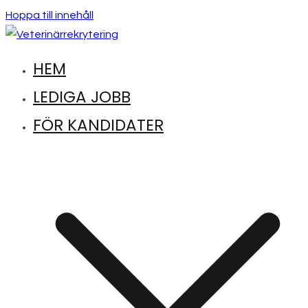
Hoppa till innehåll
HEM
Hitta lediga jobb inom djursjukvård
Veterinärrekrytering
LEDIGA JOBB
FÖR KANDIDATER