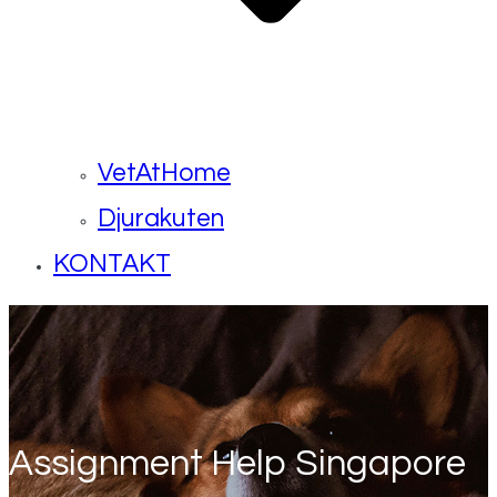
VetAtHome
Djurakuten
KONTAKT
Assignment Help Singapore